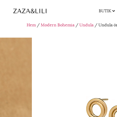
BUTIK
Hem
/
Modern Bohemia
/
Undula
/ Undula ö