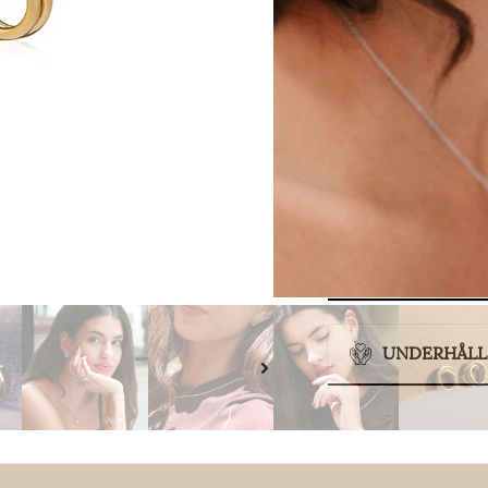
L
STORLEK
SAMMANSÄ
UNDERHÅLL