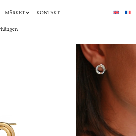
MÄRKET
KONTAKT
rhängen
UNDULA
ÖRHÄNGE
35
€
Stiftörhängen med två r
grafisk och modern desig
samtida och sofistikerad 
Color