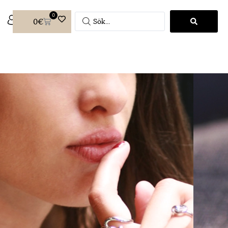
0
0
€
N
unda ringar på örsnibben, för en
n. Lätta och eleganta, de tillför en
touch till alla outfits.