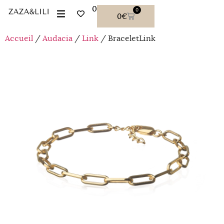
0
0
0
€
Accueil
/
Audacia
/
Link
/ BraceletLink