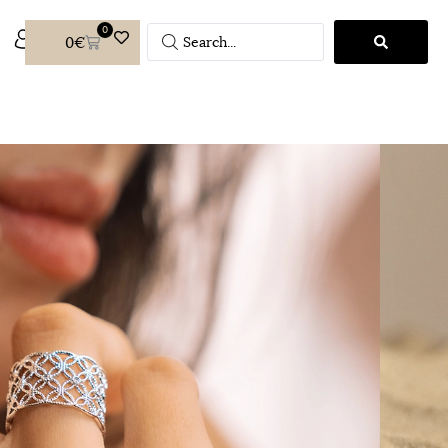
0
0
€
ighlighted by tiny transparent cubic
 delicate lace piece wrapping
mbodies a chic and refined seasonal