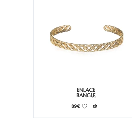
ENLACE
BANGLE
89
€