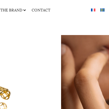
THE BRAND
CONTACT
ENLACE
RING
45
€
This sparkling ring is h
zirconia stones. Like a
around the finger, it e
trend.
Color