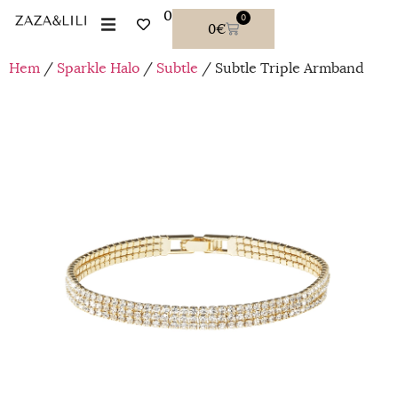
0
0
0
€
Hem
/
Sparkle Halo
/
Subtle
/ Subtle Triple Armband