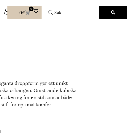
0
0
€
N
eganta droppform ger ett unikt
ssiska örhängen. Gnistrande kubiska
fistikering för en stil som är både
stift för optimal komfort.