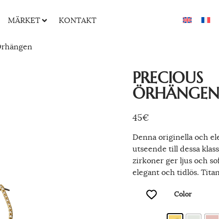
MÄRKET
KONTAKT
Örhängen
PRECIOUS
ÖRHÄNGE
45
€
Denna originella och el
utseende till dessa kla
zirkoner ger ljus och so
elegant och tidlös. Titan
Color