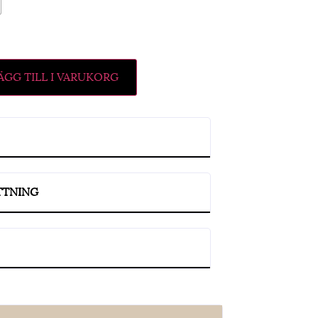
ÄGG TILL I VARUKORG
TTNING