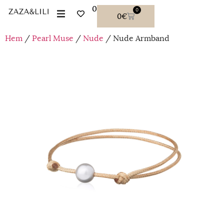
0
0
0
€
Hem
/
Pearl Muse
/
Nude
/ Nude Armband