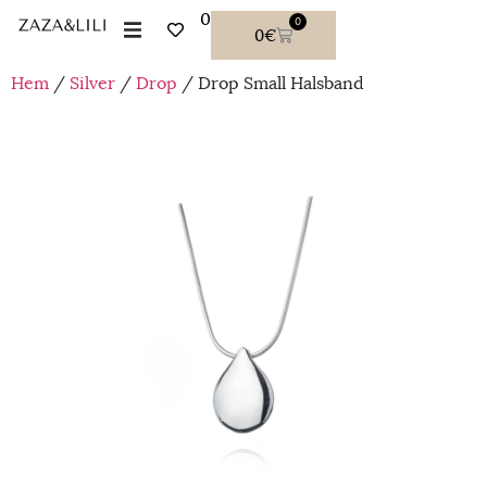
0
0
0
€
Hem
/
Silver
/
Drop
/ Drop Small Halsband