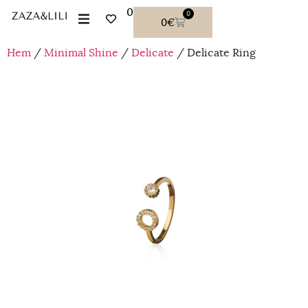
0
0
0
€
Hem
/
Minimal Shine
/
Delicate
/ Delicate Ring